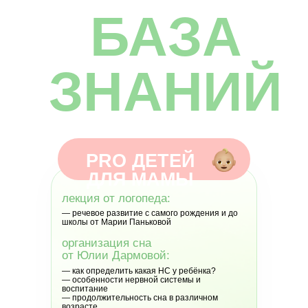
БАЗА
ЗНАНИЙ
MOMMY
PRO ДЕТЕЙ
ДЛЯ МАМЫ
CLUB
лекция от логопеда:
— речевое развитие с самого рождения и до
школы от Марии Паньковой
организация сна
от Юлии Дармовой:
— как определить какая НС у ребёнка?
— особенности нервной системы и
воспитание
— продолжительность сна в различном
возрасте