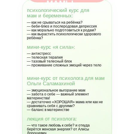
МАМЫ
психологический курс для
мам и беременных:
— как не срываться на ребёнка?
— беби-блюз и послеродовая депрессия
— как морально подготовиться к родам?
— как вырастить психологически здорового
ребёнка?
мини-курс «я сила»:
— антистресс
— телесная терапия
— тазовый телесный блок
— проживание сложных эмоций через тело
мини-курс от психолога для мам
Ольги Саламахиной
— эмоциональное выгорание мам
— забота о себе — важный элемент
материнства!
— достаточно «ХОРОШАЯ» мама или как не
сравнивать себя с другими?
— баланс в материнстве
лекция от психолога:
— что такое любовь к себе? и откуда
берётся женская энергия? от Алисы
Дорошевич