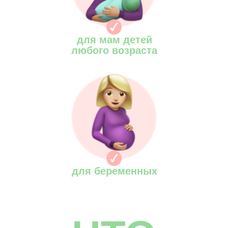
“MOMMY CLUB - это проект про
любовь
к себе, детям, своему близкому
окружению.
для мам детей
Это не просто проект, а
частичка жизни
любого возраста
каждой мамочки, которая не хочет быть
замкнута
в материнстве, а хочет получать только
положительные эмоции
от этого
процесса.”
для беременных