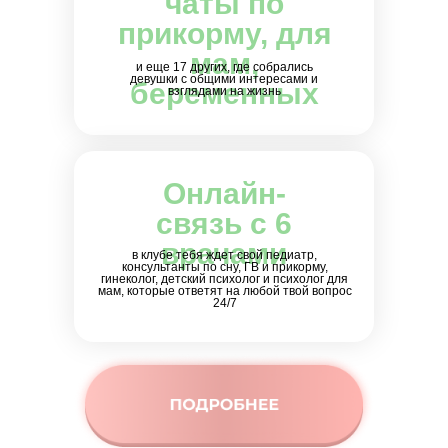
чаты по
прикорму, для
мам,
и еще 17 других, где собрались
девушки с общими интересами и
беременных
взглядами на жизнь
Онлайн-
связь с 6
врачами
в клубе тебя ждет свой педиатр,
консультанты по сну, ГВ и прикорму,
гинеколог, детский психолог и психолог для
мам, которые ответят на любой твой вопрос
24/7