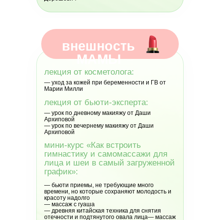
внешность
МАМЫ
лекция от косметолога:
— уход за кожей при беременности и ГВ от
Марии Милли
лекция от бьюти-эксперта:
— урок по дневному макияжу от Даши
Архиповой
— урок по вечернему макияжу от Даши
Архиповой
мини-курс «Как встроить
гимнастику и самомассажи для
лица и шеи в самый загруженной
график»:
— бьюти приемы, не требующие много
времени, но которые сохраняют молодость и
красоту надолго
— массаж с гуаша
— древняя китайская техника для снятия
отечности и подтянутого овала лица— массаж