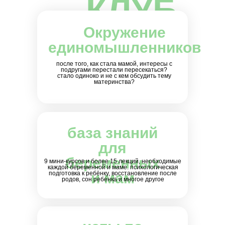
КЛУБ
Окружение
единомышленников
после того, как стала мамой, интересы с
подругами перестали пересекаться?
стало одиноко и не с кем обсудить тему
материнства?
база знаний
для
беременных
9 мини-курсов и более 15 лекций, необходимые
каждой беременной и маме. психологическая
подготовка к ребёнку, восстановление после
и мам
родов, сон ребенка и многое другое